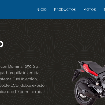
INICIO
PRODUCTOS
MOTOS
0
 con Dominar 250. Su
a, horquilla invertida,
stema Fuel Injection,
doble LCD, doble exosto,
mica que te permite rodar